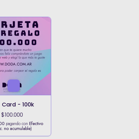
t Card - 100k
$100.000
00
pagando con
Efectivo
c. no acumulable)