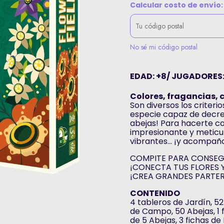
Calcular costo de envío:
No sé mi código postal
EDAD: +8/ JUGADORES: 
Colores, fragancias, 
Son diversos los criteri
especie capaz de decreta
abejas! Para hacerte con
impresionante y meticul
vibrantes... ¡y acompañ
COMPITE PARA CONSEGU
¡CONECTA TUS FLORES Y
¡CREA GRANDES PARTE
CONTENIDO
4 tableros de Jardín, 52 
de Campo, 50 Abejas, 1 fi
de 5 Abejas, 3 fichas de 