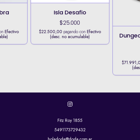
abra
Isla Desafio
$25.000
con
Efectivo
$22.500,00
pagando con
Efectivo
Dungeo
able)
(desc. no acumulable)
$71.991,
(des
Fitz Roy 1855
5491173729432
holadoda@doda.com.ar