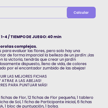
Calcular
1-4 / TIEMPO DE JUEGO: 40 min
corolas complejas.
os para evaluar las flores, pero solo hay una
r de forma imparcial la belleza de un jardín: ¡las
 la victoria, tendrás que crear un jardín
osamente dispuesto, lleno de vida, de colores
ado por el encantador zumbido de las abejas!
IR LAS MEJORES FICHAS
 ATRAE A LAS ABEJAS!
RRES PARA PUNTUAR MÁS!
fichas de Flor, 12 fichas de Flor pequeña, 1 tablero
cha de Sol, 1 ficha de Participante inicial, 6 fichas
IA, 1 bloc de puntuación, 1 bolsa.