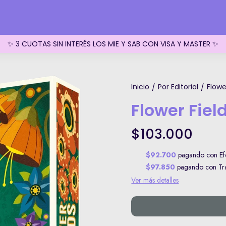
✨ 3 CUOTAS SIN INTERÉS LOS MIE Y SAB CON VISA Y MASTER ✨
Inicio
Por Editorial
Flowe
/
/
Flower Fiel
$103.000
$92.700
pagando con Efe
$97.850
pagando con Tran
Ver más detalles