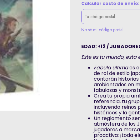
Calcular costo de envío:
No sé mi código postal
EDAD: +12 / JUGADORES
Este es tu mundo, esta es
Fabula ultima
es e
de rol de estilo ja
contarán historias 
ambientados en mu
fabulosas y monstr
Crea tu propia amb
referencia, tu gr
incluyendo reinos
históricos y la gen
Un reglamento senci
atmósfera de los J
jugadores a marcar
proactiva: ¡toda e