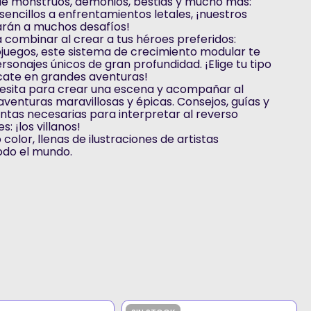
 de monstruos, demonios, bestias y mucho más:
encillos a enfrentamientos letales, ¡nuestros
arán a muchos desafíos!
 combinar al crear a tus héroes preferidos:
ojuegos, este sistema de crecimiento modular te
rsonajes únicos de gran profundidad. ¡Elige tu tipo
ate en grandes aventuras!
cesita para crear una escena y acompañar al
aventuras maravillosas y épicas. Consejos, guías y
ntas necesarias para interpretar al reverso
: ¡los villanos!
color, llenas de ilustraciones de artistas
odo el mundo.