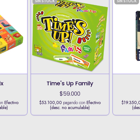
SIN STOCK
SIN STOCK
ix
Time's Up Family
$59.000
on
Efectivo
$53.100,00
pagando con
Efectivo
$19.350,
able)
(desc. no acumulable)
(des