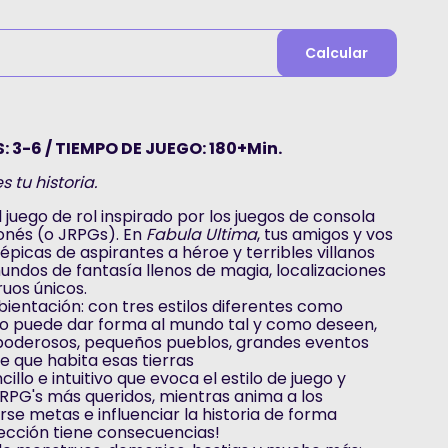
Calcular
: 3-6 / TIEMPO DE JUEGO: 180+Min.
 tu historia.
l juego de rol inspirado por los juegos de consola
ponés (o JRPGs). En
Fabula Ultima
, tus amigos y vos
épicas de aspirantes a héroe y terribles villanos
ndos de fantasía llenos de magia, localizaciones
uos únicos.
ientación: con tres estilos diferentes como
upo puede dar forma al mundo tal y como deseen,
 poderosos, pequeños pueblos, grandes eventos
te que habita esas tierras
llo e intuitivo que evoca el estilo de juego y
RPG's más queridos, mientras anima a los
se metas e influenciar la historia de forma
lección tiene consecuencias!