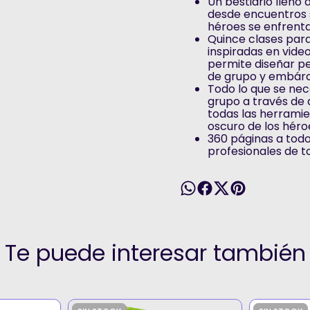
Un bestiario lleno
desde encuentros s
héroes se enfrent
Quince clases para
inspiradas en vide
permite diseñar pe
de grupo y embárc
Todo lo que se ne
grupo a través de 
todas las herramie
oscuro de los héroes
360 páginas a todo 
profesionales de t
Te puede interesar también