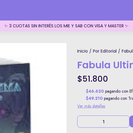
✨ 3 CUOTAS SIN INTERÉS LOS MIE Y SAB CON VISA Y MASTER ✨
Inicio
Por Editorial
Fabul
/
/
Fabula Ult
$51.800
$46.620
pagando con Efe
$49.210
pagando con Tran
Ver más detalles