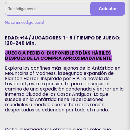
Calcular
No sé mi código postal
EDAD: +14 / JUGADORES: 1 - 8 / TIEMPO DE JUEGO:
120-240 Min.
JUEGO A PEDIDO, DISPONIBLE 3 DÍAS HÁBILES
DESPUÉS DE LA COMPRA APROXIMADAMENTE
Explora los confines más lejanos de la Antártida en
Mountains of Madness, la segunda expansión de
Eldritch Horror. Inspirado por H.P. La novela de
Lovecraft, esta expansión te permite seguir el
camino de una expedición condenada y entrar en la
inmensa Ciudad de las Cosas Antiguas. Lo que
sucede en la Antártida tiene repercusiones
mundiales a medida que los horrores recién
despertados se extienden por todo el mundo.
Ocho investigadores ofrecen nuevos roles que