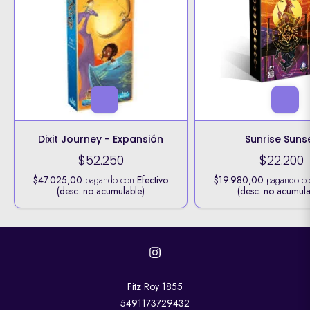
Dixit Journey - Expansión
Sunrise Suns
$52.250
$22.200
$47.025,00
pagando con
Efectivo
$19.980,00
pagando c
(desc. no acumulable)
(desc. no acumula
Fitz Roy 1855
5491173729432