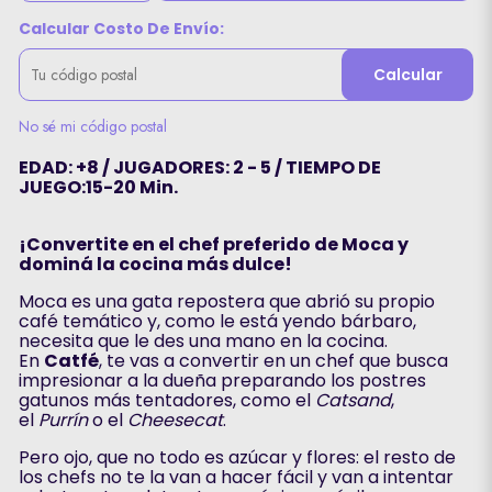
Calcular Costo De Envío:
Calcular
No sé mi código postal
EDAD: +8 / JUGADORES: 2 - 5 / TIEMPO DE
JUEGO:15-20 Min.
¡Convertite en el chef preferido de Moca y
dominá la cocina más dulce!
Moca es una gata repostera que abrió su propio
café temático y, como le está yendo bárbaro,
necesita que le des una mano en la cocina.
En
Catfé
, te vas a convertir en un chef que busca
impresionar a la dueña preparando los postres
gatunos más tentadores, como el
Catsand
,
el
Purrín
o el
Cheesecat
.
Pero ojo, que no todo es azúcar y flores: el resto de
los chefs no te la van a hacer fácil y van a intentar