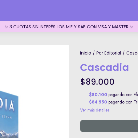
✨ 3 CUOTAS SIN INTERÉS LOS MIE Y SAB CON VISA Y MASTER ✨
Inicio
Por Editorial
Casc
/
/
Cascadia
$89.000
$80.100
pagando con Efe
$84.550
pagando con Tra
Ver más detalles