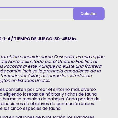
Calcular
: 1-4 / TIEMPO DE JUEGO: 30-45Min.
co, también conocido como Cascadia, es una región
del Norte delimitada por el Océano Pacífico al
s Rocosas al este. Aunque no existe una frontera
más común incluye la provincia canadiense de la
territorio del Yukón, así como los estados de
gton en Estados Unidos.
res compiten por crear el entorno más diverso
o eligiendo losetas de hábitat y fichas de fauna
un hermoso mosaico de paisajes. Cada partida de
inaciones de objetivos de puntuación únicos
e las cinco especies de fauna.
auna en patrones de puntuación, los jugadores