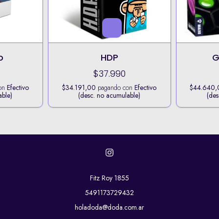
o
HDP
G
$37.990
on
Efectivo
$34.191,00
pagando con
Efectivo
$44.640,
able)
(desc. no acumulable)
(des
Fitz Roy 1855
5491173729432
holadoda@doda.com.ar