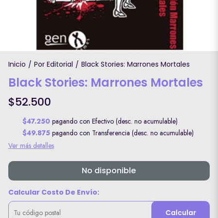
Inicio
Por Editorial
Black Stories: Marrones Mortales
/
/
Black Stories: Marrones Mortales
$52.500
$47.250
pagando con Efectivo (desc. no acumulable)
$49.875
pagando con Transferencia (desc. no acumulable)
Ver más detalles
No disponible
Calcular Costo De Envío:
Calcular