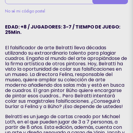
No sé mi código postal
EDAD: +8 / JUGADORES: 3-7 / TIEMPO DE JUEGO:
25Min.
El falsificador de arte Belratti lleva décadas
utilizando su extraordinario talento para plagiar
cuadros. Engaña al mundo del arte apropiándose de
la firma artística de otros pintores. Hoy, Belratti ha
visto la oportunidad de colar sus falsificaciones en
un museo. La directora Felina, responsable del
museo, quiere ampliar su colección de arte
moderno añadiendo dos salas más y está en busca
de cuadros. El gran pintor Búho quiere encargarse
de pintar esos cuadros... Pero Belratti intentará
colar sus magistrales falsificaciones. ¿Conseguirá
burlar a Felina y a Búho? ¡Eso depende de ustedes!
Belratti es un juego de cartas creado por Michael
Loth, en el que pueden jugar de 3 a 7 personas, a
partir de 8 años. Esta edición, además, cuenta con
un arte y diseño renovado a cargo de Vipin Jacob y