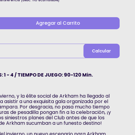
Agregar al Carrito
Calcular
 1 - 4 / TIEMPO DE JUEGO: 90-120 Min.
ierno, y la élite social de Arkham ha llegado al
 asistir a una exquisita gala organizada por el
Lámpara. Por desgracia, no pasa mucho tiempo
ras de pesadilla pongan fin a la celebración, ¡y
s siniestros planes del Club antes de que los
de Arkham sucumban a un funesto destino!
del invierno, un nuevo escenario para Arkham