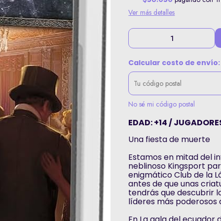
Ver más detalles
Calcular costo de envío:
No sé mi código postal
EDAD: +14 / JUGADORES:
Una fiesta de muerte
Estamos en mitad del inv
neblinoso Kingsport para
enigmático Club de la 
antes de que unas criatu
tendrás que descubrir lo
líderes más poderosos 
En La gala del ecuador 