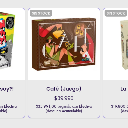
SIN STOCK
SIN STOCK
soy?!
Café (Juego)
La 
$39.990
on
Efectivo
$35.991,00
pagando con
Efectivo
$19.800,
able)
(desc. no acumulable)
(des