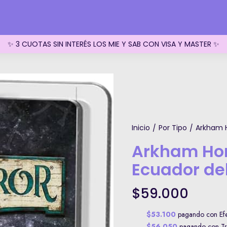
✨ 3 CUOTAS SIN INTERÉS LOS MIE Y SAB CON VISA Y MASTER ✨
Inicio
Por Tipo
Arkham H
/
/
Arkham Horr
Ecuador del
$59.000
$53.100
pagando con Efec
$56.050
pagando con Tra