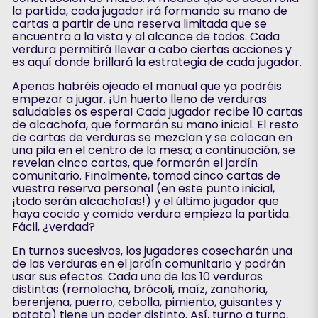
la partida, cada jugador irá formando su mano de
cartas a partir de una reserva limitada que se
encuentra a la vista y al alcance de todos. Cada
verdura permitirá llevar a cabo ciertas acciones y
es aquí donde brillará la estrategia de cada jugador.
Apenas habréis ojeado el manual que ya podréis
empezar a jugar. ¡Un huerto lleno de verduras
saludables os espera! Cada jugador recibe 10 cartas
de alcachofa, que formarán su mano inicial. El resto
de cartas de verduras se mezclan y se colocan en
una pila en el centro de la mesa; a continuación, se
revelan cinco cartas, que formarán el jardín
comunitario. Finalmente, tomad cinco cartas de
vuestra reserva personal (en este punto inicial,
¡todo serán alcachofas!) y el último jugador que
haya cocido y comido verdura empieza la partida.
Fácil, ¿verdad?
En turnos sucesivos, los jugadores cosecharán una
de las verduras en el jardín comunitario y podrán
usar sus efectos. Cada una de las 10 verduras
distintas (remolacha, brócoli, maíz, zanahoria,
berenjena, puerro, cebolla, pimiento, guisantes y
patata) tiene un poder distinto. Así, turno a turno,