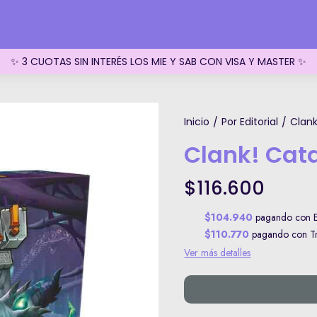
✨ 3 CUOTAS SIN INTERÉS LOS MIE Y SAB CON VISA Y MASTER ✨
Inicio
Por Editorial
Clan
/
/
Clank! Ca
$116.600
$104.940
pagando con Ef
$110.770
pagando con Tra
Ver más detalles