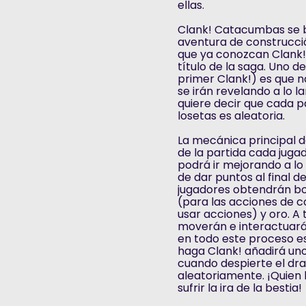
ellas.
Clank! Catacumbas se b
aventura de construcci
que ya conozcan Clank
título de la saga. Uno d
primer Clank!) es que no
se irán revelando a lo 
quiere decir que cada p
losetas es aleatoria.
La mecánica principal de
de la partida cada jug
podrá ir mejorando a lo
de dar puntos al final de
jugadores obtendrán bo
(para las acciones de 
usar acciones) y oro. A 
moverán e interactuará
en todo este proceso es
haga Clank! añadirá uno 
cuando despierte el dr
aleatoriamente. ¡Quien
sufrir la ira de la bestia!