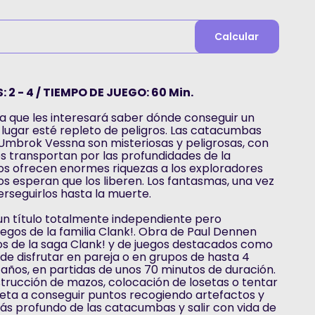
Calcular
 2 - 4 / TIEMPO DE JUEGO: 60 Min.
a que les interesará saber dónde conseguir un
l lugar esté repleto de peligros. Las catacumbas
Umbrok Vessna son misteriosas y peligrosas, con
s transportan por las profundidades de la
os ofrecen enormes riquezas a los exploradores
ros esperan que los liberen. Los fantasmas, una vez
erseguirlos hasta la muerte.
n título totalmente independiente pero
egos de la familia Clank!. Obra de Paul Dennen
ulos de la saga Clank! y de juegos destacados como
e disfrutar en pareja o en grupos de hasta 4
3 años, en partidas de unos 70 minutos de duración.
rucción de mazos, colocación de losetas o tentar
s reta a conseguir puntos recogiendo artefactos y
más profundo de las catacumbas y salir con vida de