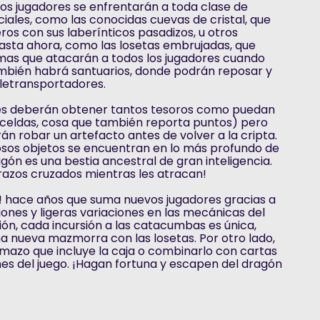
os jugadores se enfrentarán a toda clase de
iales, como las conocidas cuevas de cristal, que
ros con sus laberínticos pasadizos, u otros
asta ahora, como las losetas embrujadas, que
as que atacarán a todos los jugadores cuando
ambién habrá santuarios, donde podrán reposar y
eletransportadores.
res deberán obtener tantos tesoros como puedan
s celdas, cosa que también reporta puntos) pero
n robar un artefacto antes de volver a la cripta.
osos objetos se encuentran en lo más profundo de
gón es una bestia ancestral de gran inteligencia.
razos cruzados mientras les atracan!
k! hace años que suma nuevos jugadores gracias a
iones y ligeras variaciones en las mecánicas del
ión, cada incursión a las catacumbas es única,
a nueva mazmorra con las losetas. Por otro lado,
mazo que incluye la caja o combinarlo con cartas
es del juego. ¡Hagan fortuna y escapen del dragón