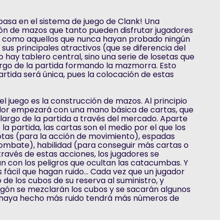
asa en el sistema de juego de Clank! Una
ón de mazos que tanto pueden disfrutar jugadores
! como aquellos que nunca hayan probado ningún
e sus principales atractivos (que se diferencia del
 hay tablero central, sino una serie de losetas que
largo de la partida formando la mazmorra. Esto
artida será única, pues la colocación de estas
l juego es la construcción de mazos. Al principio
ador empezará con una mano básica de cartas, que
 largo de la partida a través del mercado. Aparte
 la partida, las cartas son el medio por el que los
tas (para la acción de movimiento), espadas
combate), habilidad (para conseguir más cartas o
través de estas acciones, los jugadores se
n con los peligros que ocultan las catacumbas. Y
 fácil que hagan ruido... Cada vez que un jugador
de los cubos de su reserva al suministro, y
agón se mezclarán los cubos y se sacarán algunos
 haya hecho más ruido tendrá más números de