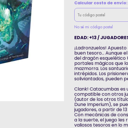
Calcular costo de envío:
No sé mi código postal
EDAD: +13 / JUGADORES:
¡Ladronzuelos! Apuesto 
buen tesoro... Aunque e
del dragón esquelético 
portales mágicos que lo
mazmorra. Los santuari
intrépidos. Los prisione
soliviantados, pueden p
Clank! Catacumbas es u
compatible con otros ju
(autor de los otros tít
Dune Imperium), se pued
jugadores, a partir de 1
Con mecánicas de const
a la suerte, el juego le
valiosos tesoros en lo 