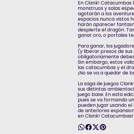
En Clank! Catacumbas l
monstruos y salas espec
agotarán a los aventure
espacios nunca vistos h
harán aparecer fantasm
despierte el dragón. T
ganar oro, o portales t
Para ganar, los jugado
(y liberar presos de su
obligatoriamente deberá
Sin embargo, estos vali
las catacumbas y el dra
¡No se va a quedar de b
La saga de juegos Clan
sus distintas ambientac
juego base. En esta edic
pues se va formando un
pueden jugar usando el 
de anteriores expansion
en Clank! Catacumbas!