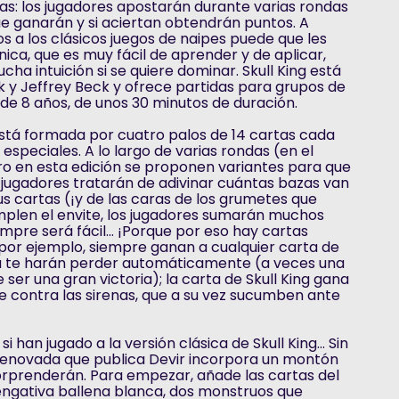
as: los jugadores apostarán durante varias rondas
e ganarán y si aciertan obtendrán puntos. A
s a los clásicos juegos de naipes puede que les
nica, que es muy fácil de aprender y de aplicar,
ha intuición si se quiere dominar. Skull King está
 y Jeffrey Beck y ofrece partidas para grupos de
r de 8 años, de unos 30 minutos de duración.
 está formada por cuatro palos de 14 cartas cada
especiales. A lo largo de varias rondas (en el
ro en esta edición se proponen variantes para que
 jugadores tratarán de adivinar cuántas bazas van
us cartas (¡y de las caras de los grumetes que
umplen el envite, los jugadores sumarán muchos
mpre será fácil... ¡Porque por eso hay cartas
, por ejemplo, siempre ganan a cualquier carta de
ida te harán perder automáticamente (a veces una
ser una gran victoria); la carta de Skull King gana
de contra las sirenas, que a su vez sucumben ante
i han jugado a la versión clásica de Skull King... Sin
renovada que publica Devir incorpora un montón
orprenderán. Para empezar, añade las cartas del
engativa ballena blanca, dos monstruos que