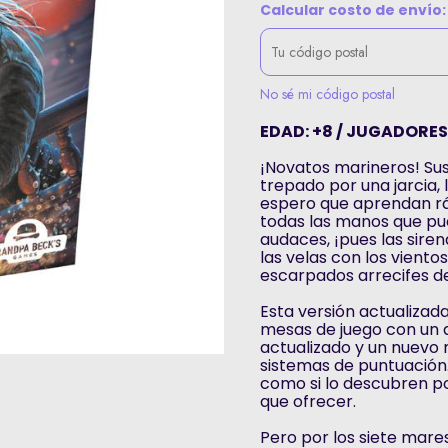
Calcular costo de envío:
No sé mi código postal
EDAD: +8 / JUGADORES: 
¡Novatos marineros! Su
trepado por una jarcia, 
espero que aprendan ráp
todas las manos que pue
audaces, ¡pues las sire
las velas con los viento
escarpados arrecifes de
Esta versión actualizada
mesas de juego con un 
actualizado y un nuevo 
sistemas de puntuación.
como si lo descubren po
que ofrecer.
Pero por los siete mares