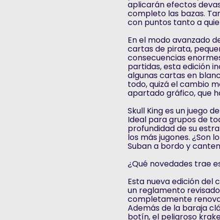
aplicarán efectos devas
completo las bazas. Ta
con puntos tanto a quie
En el modo avanzado de
cartas de pirata, pequ
consecuencias enormes e
partidas, esta edición i
algunas cartas en blan
todo, quizá el cambio m
apartado gráfico, que ha
Skull King es un juego d
Ideal para grupos de tod
profundidad de su estr
los más jugones. ¿Son lo
Suban a bordo y canten 
¿Qué novedades trae est
Esta nueva edición del 
un reglamento revisado
completamente renova
Además de la baraja clá
botín, el peligroso krak