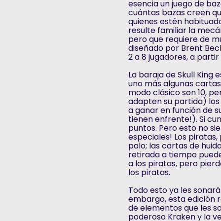
esencia un juego de baz
cuántas bazas creen qu
quienes estén habituado
resulte familiar la mecá
pero que requiere de muc
diseñado por Brent Beck
2 a 8 jugadores, a parti
La baraja de Skull King
uno más algunas cartas 
modo clásico son 10, pe
adapten su partida) los
a ganar en función de s
tienen enfrente!). Si c
puntos. Pero esto no sie
especiales! Los piratas
palo; las cartas de hu
retirada a tiempo puede 
a los piratas, pero pier
los piratas.
Todo esto ya les sonará s
embargo, esta edición 
de elementos que les s
poderoso Kraken y la v