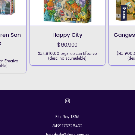
Tren San
Happy City
Ganges
o
$60.900
$54.810,00
pagando con
Efectivo
$45.900,
(desc. no acumulable)
(des
con
Efectivo
able)
Fitz Roy 1855
5491173729432
holadoda@doda.com.ar