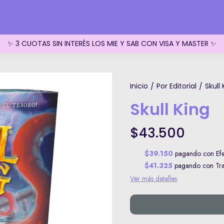
✨ 3 CUOTAS SIN INTERÉS LOS MIE Y SAB CON VISA Y MASTER ✨
Inicio
Por Editorial
Skull
/
/
Skull King
$43.500
$39.150
pagando con Efec
$41.325
pagando con Tran
Ver más detalles