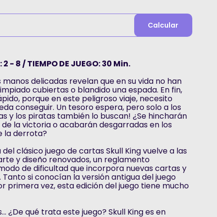
Calcular
2 - 8 / TIEMPO DE JUEGO: 30 Min.
s manos delicadas revelan que en su vida no han
limpiado cubiertas o blandido una espada. En fin,
ido, porque en este peligroso viaje, necesito
da conseguir. Un tesoro espera, pero solo a los
nas y los piratas también lo buscan! ¿Se hincharán
s de la victoria o acabarán desgarradas en los
 la derrota?
 del clásico juego de cartas Skull King vuelve a las
arte y diseño renovados, un reglamento
modo de dificultad que incorpora nuevas cartas y
 Tanto si conocían la versión antigua del juego
r primera vez, esta edición del juego tiene mucho
... ¿De qué trata este juego? Skull King es en