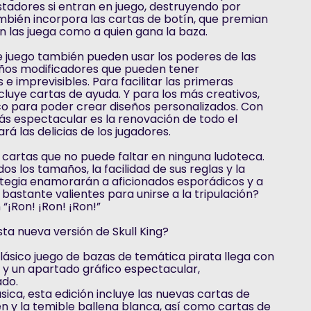
tadores si entran en juego, destruyendo por
mbién incorpora las cartas de botín, que premian
n las juega como a quien gana la baza.
 juego también pueden usar los poderes de las
eños modificadores que pueden tener
 imprevisibles. Para facilitar las primeras
ncluye cartas de ayuda. Y para los más creativos,
co para poder crear diseños personalizados. Con
ás espectacular es la renovación de todo el
rá las delicias de los jugadores.
e cartas que no puede faltar en ninguna ludoteca.
os los tamaños, la facilidad de sus reglas y la
ategia enamorarán a aficionados esporádicos y a
 bastante valientes para unirse a la tripulación?
“¡Ron! ¡Ron! ¡Ron!”
a nueva versión de Skull King?
clásico juego de bazas de temática pirata llega con
 y un apartado gráfico espectacular,
do.
sica, esta edición incluye las nuevas cartas de
en y la temible ballena blanca, así como cartas de