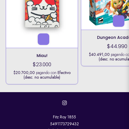
Dungeon Aca
$44.990
$40.491,00
pagando c
Miau!
(desc. no acumula
$23.000
$20.700,00
pagando con
Efectivo
(desc. no acumulable)
Fitz Roy 1855
5491173729432