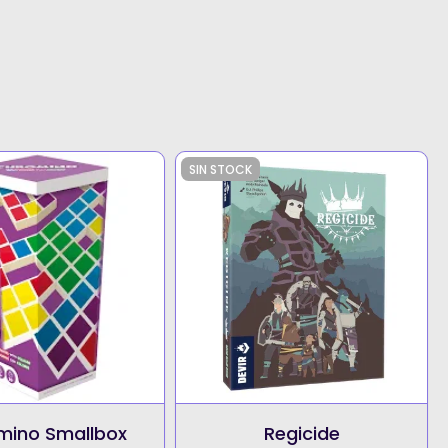
SIN STOCK
mino Smallbox
Regicide