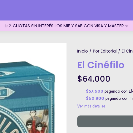
✨ 3 CUOTAS SIN INTERÉS LOS MIE Y SAB CON VISA Y MASTER ✨
Inicio
Por Editorial
El Cin
/
/
El Cinéfilo
$64.000
$57.600
pagando con Efe
$60.800
pagando con Tra
Ver más detalles