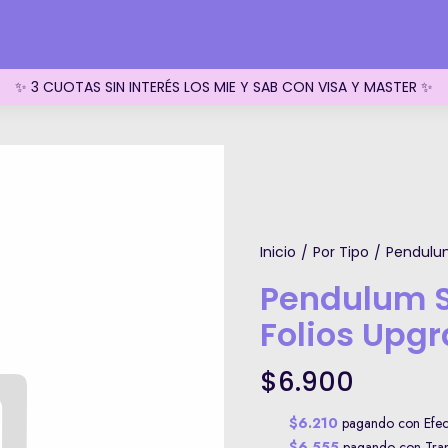
✨ 3 CUOTAS SIN INTERÉS LOS MIE Y SAB CON VISA Y MASTER ✨
Inicio
Por Tipo
Pendulum
/
/
Pendulum S
Folios Upg
$6.900
$6.210
pagando con Efect
$6.555
pagando con Trans