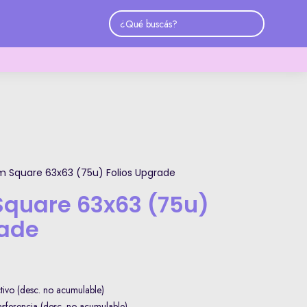
 Square 63x63 (75u) Folios Upgrade
quare 63x63 (75u)
rade
ivo (desc. no acumulable)
ferencia (desc. no acumulable)