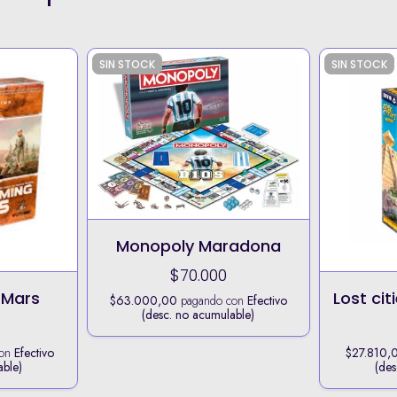
SIN STOCK
SIN STOCK
Monopoly Maradona
$70.000
 Mars
Lost cit
$63.000,00
pagando con
Efectivo
(desc. no acumulable)
con
Efectivo
$27.810,
able)
(des