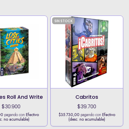
SIN STOCK
ies Roll And Write
Cabritos
$30.900
$39.700
00
pagando con
Efectivo
$35.730,00
pagando con
Efectivo
c. no acumulable)
(desc. no acumulable)