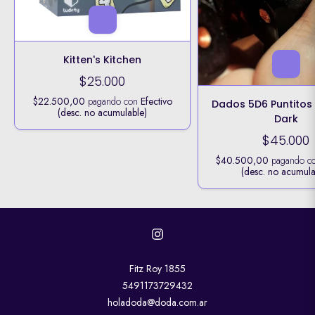
Kitten's Kitchen
$25.000
$22.500,00
pagando con
Efectivo
Dados 5D6 Puntitos
(desc. no acumulable)
Dark
$45.000
$40.500,00
pagando c
(desc. no acumula
Fitz Roy 1855
5491173729432
holadoda@doda.com.ar