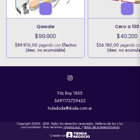
Qawale
Cero a 100
$99.900
$40.200
$89.910,00
pagando con
Efectivo
$36.180,00
pagando c
(desc. no acumulable)
(desc. no acumula
Fitz Roy 1855
5491173729432
holadoda@doda.com.ar
Copyright DODA - 2026. Todos los derechos reservados. Defensa de las y los
consumidores. Para reclamos
ingresá acá.
/
Botón de arrepentimiento
Creado con