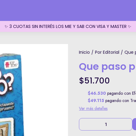
✨ 3 CUOTAS SIN INTERÉS LOS MIE Y SAB CON VISA Y MASTER ✨
Inicio
Por Editorial
Que 
/
/
Que paso p
$51.700
$46.530
pagando con Efe
$49.115
pagando con Tran
Ver más detalles