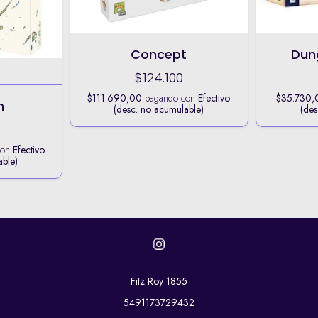
Concept
Dun
$124.100
$111.690,00
pagando con
Efectivo
$35.730,
n
(desc. no acumulable)
(des
con
Efectivo
able)
Fitz Roy 1855
5491173729432