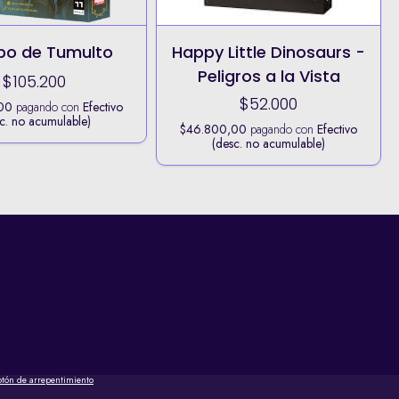
po de Tumulto
Happy Little Dinosaurs -
Peligros a la Vista
$105.200
$52.000
00
pagando con
Efectivo
c. no acumulable)
$46.800,00
pagando con
Efectivo
(desc. no acumulable)
otón de arrepentimiento