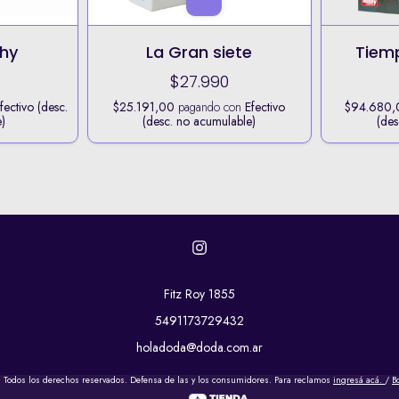
chy
La Gran siete
Tiem
$27.990
fectivo (desc.
$25.191,00
pagando con
Efectivo
$94.680,
)
(desc. no acumulable)
(des
Fitz Roy 1855
5491173729432
holadoda@doda.com.ar
 Todos los derechos reservados. Defensa de las y los consumidores. Para reclamos
ingresá acá.
/
B