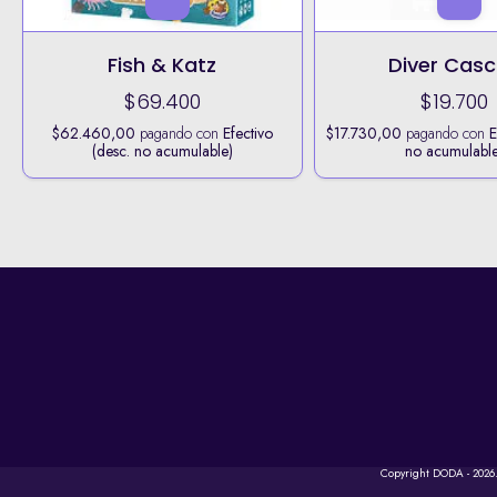
Fish & Katz
Diver Cas
$69.400
$19.700
$62.460,00
pagando con
Efectivo
$17.730,00
pagando con
E
(desc. no acumulable)
no acumulable
Copyright DODA - 2026.