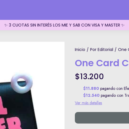
✨ 3 CUOTAS SIN INTERÉS LOS MIE Y SAB CON VISA Y MASTER ✨
Inicio
Por Editorial
One C
/
/
One Card Ce
$13.200
$11.880
pagando con Efec
$12.540
pagando con Tran
Ver más detalles