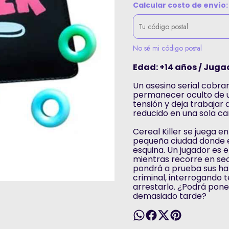
Calcular costo de envío:
No sé mi código postal
Edad: +14 años / Jugad
Un asesino serial cobra
permanecer oculto de u
tensión y deja trabajar
reducido en una sola ca
Cereal Killer se juega e
pequeña ciudad donde e
esquina. Un jugador es e
mientras recorre en secr
pondrá a prueba sus hab
criminal, interrogando 
arrestarlo. ¿Podrá poner
demasiado tarde?