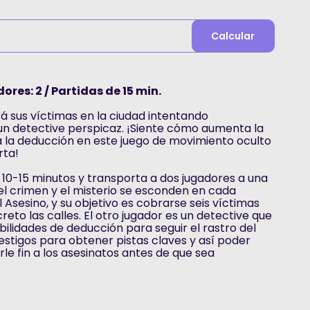
Calcular
ores: 2 / Partidas de 15 min.
rá sus víctimas en la ciudad intentando
n detective perspicaz. ¡Siente cómo aumenta la
 a la deducción en este juego de movimiento oculto
rta!
n 10-15 minutos y transporta a dos jugadores a una
l crimen y el misterio se esconden en cada
l Asesino, y su objetivo es cobrarse seis víctimas
eto las calles. El otro jugador es un detective que
ilidades de deducción para seguir el rastro del
testigos para obtener pistas claves y así poder
le fin a los asesinatos antes de que sea