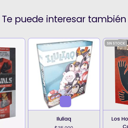
Te puede interesar también
SIN STOCK
Iluliaq
Los H
C