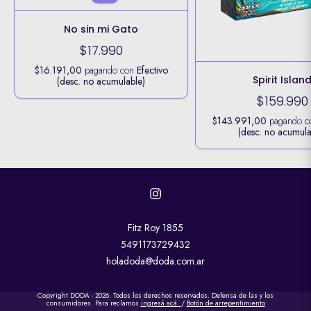
No sin mi Gato
$17.990
$16.191,00
pagando con
Efectivo
Spirit Islan
(desc. no acumulable)
$159.990
$143.991,00
pagando 
(desc. no acumula
Fitz Roy 1855
5491173729432
holadoda@doda.com.ar
Copyright DODA - 2026. Todos los derechos reservados. Defensa de las y los
consumidores. Para reclamos
ingresá acá.
/
Botón de arrepentimiento