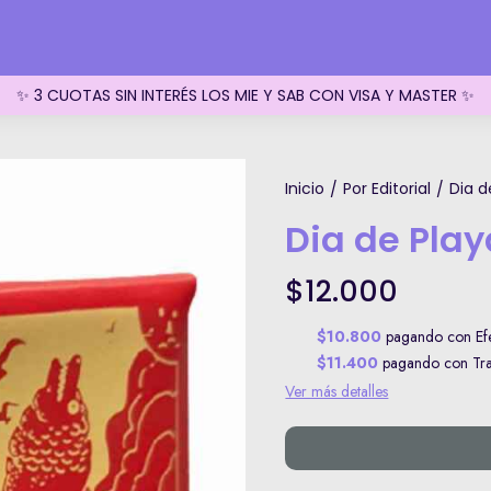
✨ 3 CUOTAS SIN INTERÉS LOS MIE Y SAB CON VISA Y MASTER ✨
Inicio
Por Editorial
Dia d
/
/
Dia de Play
$12.000
$10.800
pagando con Efe
$11.400
pagando con Tran
Ver más detalles