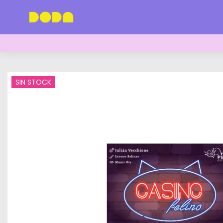
SIN STOCK