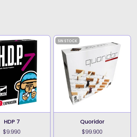
SIN STOCK
HDP 7
Quoridor
$9.990
$99.900