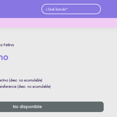
o Felino
no
ctivo (desc. no acumulable)
sferencia (desc. no acumulable)
No disponible