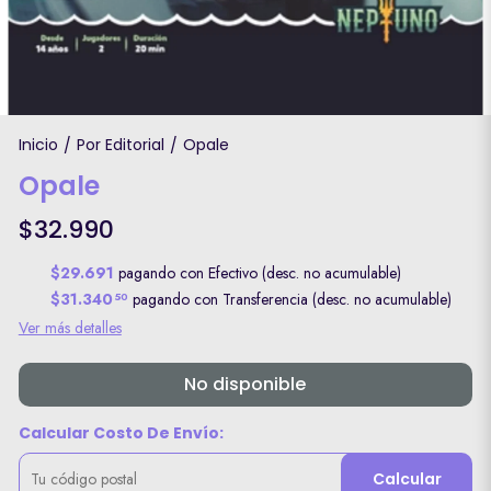
Inicio
Por Editorial
Opale
/
/
Opale
$32.990
$29.691
pagando con Efectivo (desc. no acumulable)
$31.340
pagando con Transferencia (desc. no acumulable)
50
Ver más detalles
No disponible
Calcular Costo De Envío:
Calcular