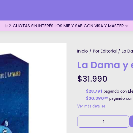
✨ 3 CUOTAS SIN INTERÉS LOS MIE Y SAB CON VISA Y MASTER ✨
Inicio
Por Editorial
La Da
/
/
La Dama y e
$31.990
$28.791
pagando con Efec
$30.390
pagando con T
50
Ver más detalles