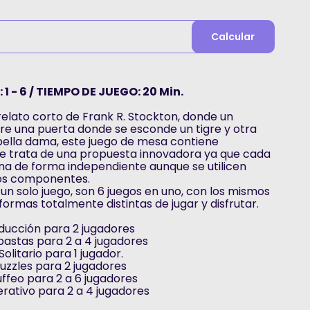
Calcular
1 - 6 / TIEMPO DE JUEGO: 20 Min.
relato corto de Frank R. Stockton, donde un
re una puerta donde se esconde un tigre y otra
ella dama, este juego de mesa contiene
Se trata de una propuesta innovadora ya que cada
ona de forma independiente aunque se utilicen
os componentes.
 un solo juego, son 6 juegos en uno, con los mismos
rmas totalmente distintas de jugar y disfrutar.
ucción para 2 jugadores
astas para 2 a 4 jugadores
itario para 1 jugador.
uzzles para 2 jugadores
ffeo para 2 a 6 jugadores
ativo para 2 a 4 jugadores