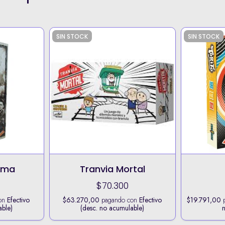
SIN STOCK
SIN STOCK
gma
Tranvia Mortal
$70.300
on
Efectivo
$63.270,00
pagando con
Efectivo
$19.791,00
p
able)
(desc. no acumulable)