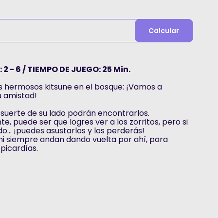
Calcular
2 - 6 / TIEMPO DE JUEGO: 25 Min.
os hermosos kitsune en el bosque: ¡Vamos a
u amistad!
a suerte de su lado podrán encontrarlos.
ente, puede ser que logres ver a los zorritos, pero si
do... ¡puedes asustarlos y los perderás!
ni siempre andan dando vuelta por ahí, para
picardías.