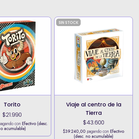
SIN STOCK
Torito
Viaje al centro de la
Tierra
$21.990
$43.600
agando con
Efectivo (desc.
no acumulable)
$39.240,00
pagando con
Efectivo
(desc. no acumulable)