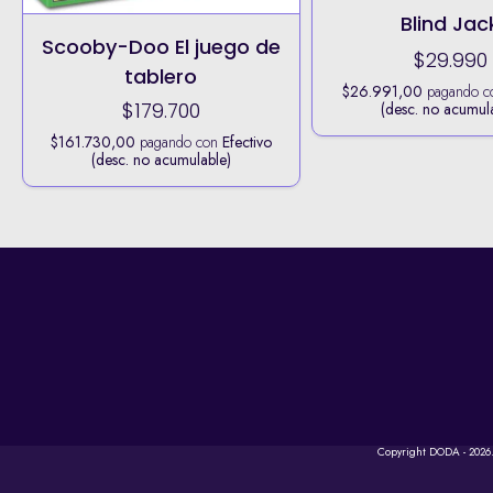
Blind Jac
Scooby-Doo El juego de
$29.990
tablero
$26.991,00
pagando 
$179.700
(desc. no acumul
$161.730,00
pagando con
Efectivo
(desc. no acumulable)
Copyright DODA - 2026.