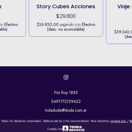
k
Story Cubes Acciones
Viaje
$29.800
con
Efectivo
$26.820,00
pagando con
Efectivo
able)
(desc. no acumulable)
$39.240,
(des
Fitz Roy 1855
5491173729432
holadoda@doda.com.ar
 Todos los derechos reservados. Defensa de las y los consumidores. Para reclamos
ingresá acá.
/
B
Creado con