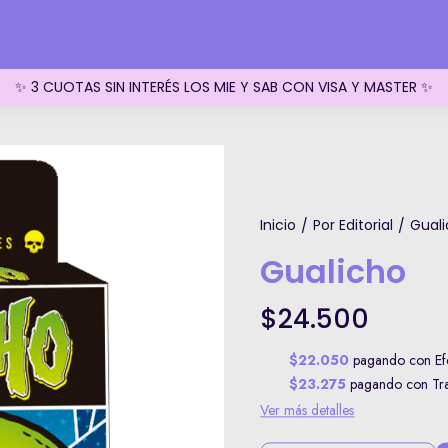
✨ 3 CUOTAS SIN INTERÉS LOS MIE Y SAB CON VISA Y MASTER ✨
Inicio
Por Editorial
Gual
/
/
Gualicho
$24.500
$22.050
pagando con Efe
$23.275
pagando con Tran
Ver más detalles