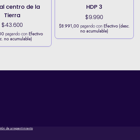
 al centro de la
HDP 3
Tierra
$9.990
$43.600
$8.991,00
pagando con
Efectivo (desc.
no acumulable)
00
pagando con
Efectivo
c. no acumulable)
otón de arrepentimiento