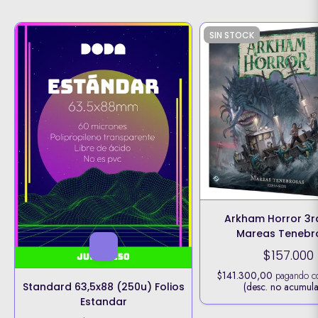
SIN STOCK
Arkham Horror 3r
Mareas Tenebr
$157.000
$141.300,00
pagando 
Standard 63,5x88 (250u) Folios
(desc. no acumula
Estandar