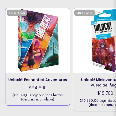
SIN STOCK
SIN STOCK
Unlock!: Enchanted Adventures
Unlock! Miniaventu
Vuelo del Án
$94.600
$18.700
$85.140,00
pagando con
Efectivo
(desc. no acumulable)
$16.830,00
pagando c
(desc. no acumula