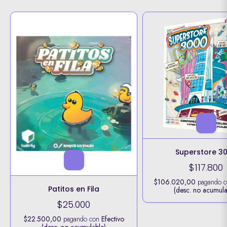
Superstore 3
$117.800
$106.020,00
pagando 
Patitos en Fila
(desc. no acumula
$25.000
$22.500,00
pagando con
Efectivo
(desc. no acumulable)