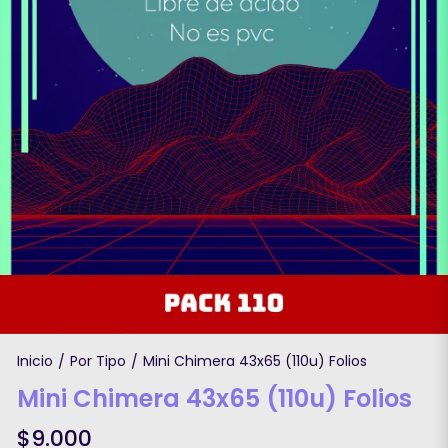
Inicio
Por Tipo
Mini Chimera 43x65 (110u) Folios
/
/
Mini Chimera 43x65 (110u) Folios
$9.000