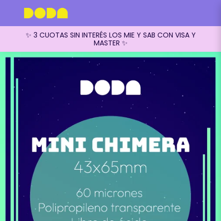
✨ 3 CUOTAS SIN INTERÉS LOS MIE Y SAB CON VISA Y
MASTER ✨