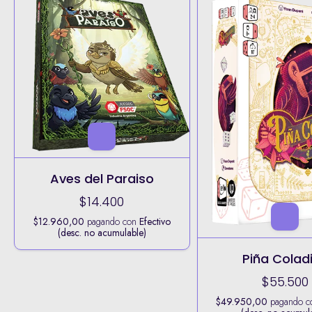
Aves del Paraiso
$14.400
$12.960,00
pagando con
Efectivo
(desc. no acumulable)
Piña Colad
$55.500
$49.950,00
pagando 