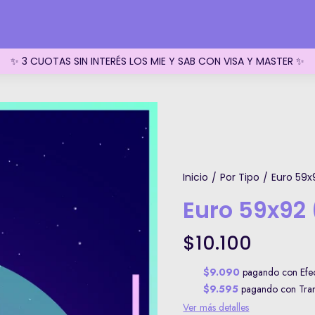
✨ 3 CUOTAS SIN INTERÉS LOS MIE Y SAB CON VISA Y MASTER ✨
Inicio
Por Tipo
Euro 59x9
/
/
Euro 59x92 
$10.100
$9.090
pagando con Efect
$9.595
pagando con Trans
Ver más detalles