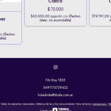
Calico
$70.000
$63.000,00
pagando con
Efectivo
$19.791,00
p
ver
(desc. no acumulable)
on
Efectivo
able)
Fitz Roy 1855
5491173729432
holadoda@doda.com.ar
 Todos los derechos reservados. Defensa de las y los consumidores. Para reclamos
ingresá acá.
/
B
Creado con