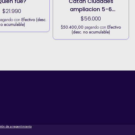
Quien fue?
Catan Ciudades
ampliacion 5-6
$21.990
jugadores
$56.000
agando con
Efectivo (desc.
no acumulable)
$50.400,00
pagando con
Efectivo
(desc. no acumulable)
otón de arrepentimiento