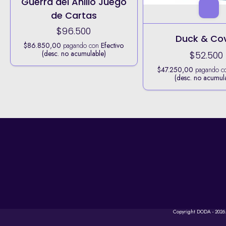
Guerra del Anillo Juego
de Cartas
$96.500
Duck & Co
$86.850,00
pagando con
Efectivo
(desc. no acumulable)
$52.500
$47.250,00
pagando c
(desc. no acumul
Copyright DODA - 2026.