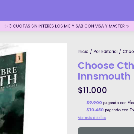
✨ 3 CUOTAS SIN INTERÉS LOS MIE Y SAB CON VISA Y MASTER ✨
Inicio
Por Editorial
Choo
/
/
Choose Cth
Innsmouth
$11.000
$9.900
pagando con Efect
$10.450
pagando con Tran
Ver más detalles