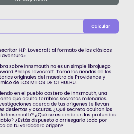
Calcular
scritor H.P. Lovecraft al formato de los clásicos
a aventura».
bra sobre innsmouth no es un simple librojuego
ward Phillips Lovecraft. Tomá las riendas de los
storias originales del maestro de Providence y
ósmico de LOS MITOS DE CTHULHU.
diendo en el pueblo costero de Innsmouth, una
ente que oculta terribles secretos milenarios.
nvestigaciones acerca de tus orígenes te llevan
es desiertas y oscuras. ¿Qué secreto ocultan los
de Innsmouth? ¿Qué se esconde en las profundas
iablo? ¿Estás dispuesto a arriesgarlo todo por
ca de tu verdadero origen?