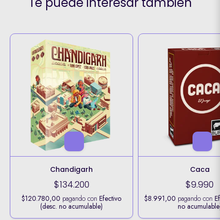
Te puede interesar también
Chandigarh
Caca
$134.200
$9.990
$120.780,00
pagando con
Efectivo
$8.991,00
pagando con
Ef
(desc. no acumulable)
no acumulable