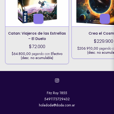
Catan: Viajeros de las Estrellas
Crea el Cos
– El Duelo
$229.900
$72.000
$206.910,00
pagando 
(desc. no acumula
$64.800,00
pagando con
Efectivo
(desc. no acumulable)
Fitz Roy 1855
5491173729432
holadoda@doda.com.ar