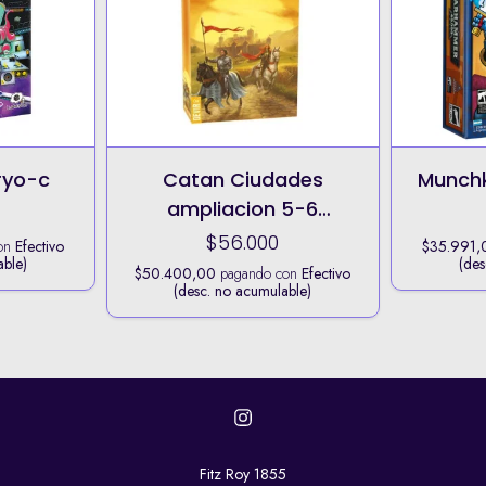
ryo-c
Catan Ciudades
Munch
ampliacion 5-6
jugadores
$56.000
on
Efectivo
$35.991,
able)
(des
$50.400,00
pagando con
Efectivo
(desc. no acumulable)
Fitz Roy 1855