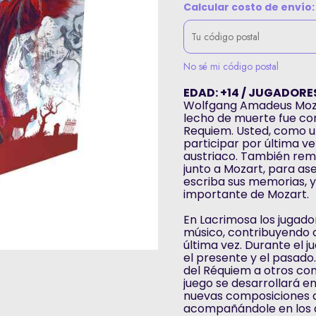
Calcular costo de envío:
No sé mi código postal
EDAD: +14 / JUGADORES:
Wolfgang Amadeus Mozar
lecho de muerte fue c
Requiem. Usted, como un
participar por última ve
austriaco. También rem
junto a Mozart, para as
escriba sus memorias, 
importante de Mozart.
En Lacrimosa los jugad
músico, contribuyendo c
última vez. Durante el j
el presente y el pasado
del Réquiem a otros com
juego se desarrollará e
nuevas composiciones a
acompañándole en los di