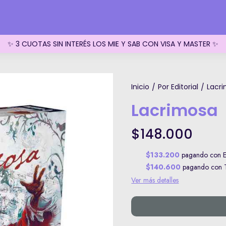
✨ 3 CUOTAS SIN INTERÉS LOS MIE Y SAB CON VISA Y MASTER ✨
Inicio
Por Editorial
Lacr
/
/
Lacrimosa
$148.000
$133.200
pagando con Ef
$140.600
pagando con Tr
Ver más detalles