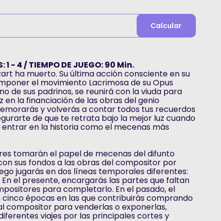
Calcular
 1 - 4 / TIEMPO DE JUEGO: 90 Min.
t ha muerto. Su última acción consciente en su
omponer el movimiento Lacrimosa de su Opus
o de sus padrinos, se reunirá con la viuda para
z en la financiación de las obras del genio
emorarás y volverás a contar todos tus recuerdos
egurarte de que te retrata bajo la mejor luz cuando
y entrar en la historia como el mecenas más
ores tomarán el papel de mecenas del difunto
on sus fondos a las obras del compositor por
uego jugarás en dos líneas temporales diferentes:
. En el presente, encargarás las partes que faltan
positores para completarlo. En el pasado, el
n cinco épocas en las que contribuirás comprando
l compositor para venderlas o exponerlas,
ferentes viajes por las principales cortes y