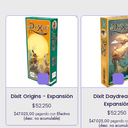
Dixit Origins - Expansión
Dixit Daydre
Expansió
$52.250
$52.250
$47.025,00
pagando con
Efectivo
(desc. no acumulable)
$47.025,00
pagando c
(desc. no acumul