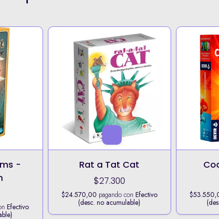
ams -
Rat a Tat Cat
Cod
n
$27.300
$24.570,00
pagando con
Efectivo
$53.550,
(desc. no acumulable)
(des
on
Efectivo
able)