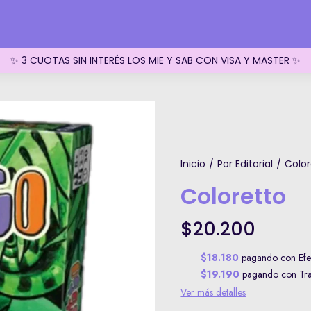
✨ 3 CUOTAS SIN INTERÉS LOS MIE Y SAB CON VISA Y MASTER ✨
Inicio
Por Editorial
Color
/
/
Coloretto
$20.200
$18.180
pagando con Efec
$19.190
pagando con Tran
Ver más detalles