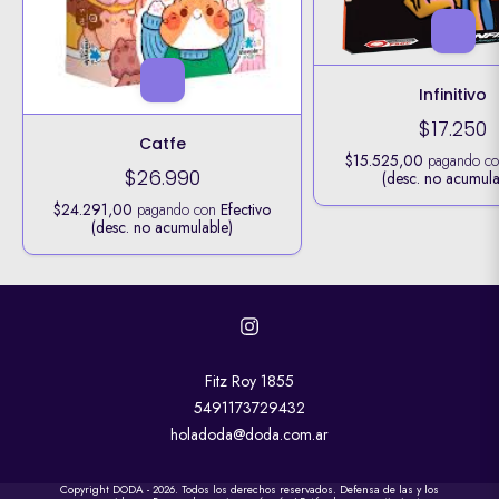
Infinitivo
$17.250
Catfe
$15.525,00
pagando c
$26.990
(desc. no acumula
$24.291,00
pagando con
Efectivo
(desc. no acumulable)
Fitz Roy 1855
5491173729432
holadoda@doda.com.ar
Copyright DODA - 2026. Todos los derechos reservados. Defensa de las y los