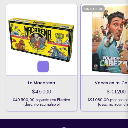
SIN STOCK
La Macarena
Voces en mi C
$45.000
$101.200
$40.500,00
pagando con
Efectivo
$91.080,00
pagando c
(desc. no acumulable)
(desc. no acumula