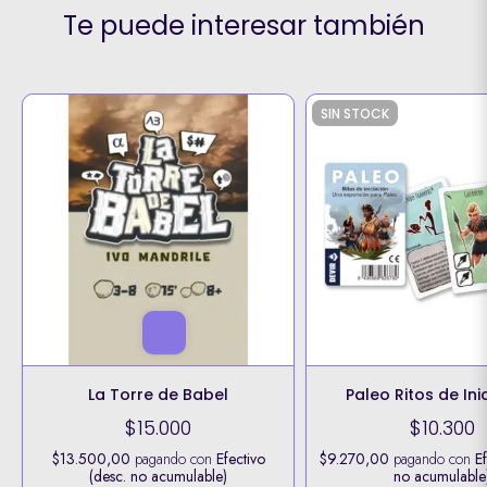
Te puede interesar también
SIN STOCK
La Torre de Babel
Paleo Ritos de Ini
$15.000
$10.300
$13.500,00
pagando con
Efectivo
$9.270,00
pagando con
Ef
(desc. no acumulable)
no acumulable