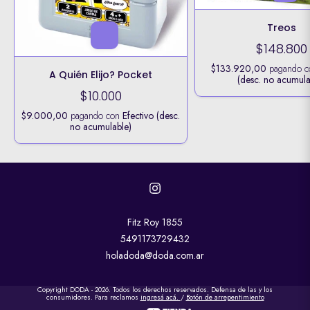
Treos
$148.800
$133.920,00
pagando 
A Quién Elijo? Pocket
(desc. no acumula
$10.000
$9.000,00
pagando con
Efectivo (desc.
no acumulable)
Fitz Roy 1855
5491173729432
holadoda@doda.com.ar
Copyright DODA - 2026. Todos los derechos reservados. Defensa de las y los
consumidores. Para reclamos
ingresá acá.
/
Botón de arrepentimiento