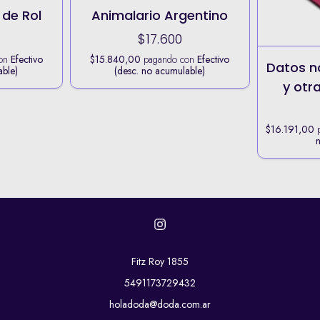
 de Rol
Animalario Argentino
$17.600
con
Efectivo
$15.840,00
pagando con
Efectivo
Datos n
able)
(desc. no acumulable)
y otr
$16.191,00
p
Fitz Roy 1855
5491173729432
holadoda@doda.com.ar