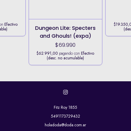
con
Efectivo
$19.350,
Dungeon Lite: Specters
able)
(des
and Ghouls! (expa)
$69.990
$62.991,00
pagando con
Efectivo
(desc. no acumulable)
Fitz Roy 1855
5491173729432
holadoda@doda.com.ar