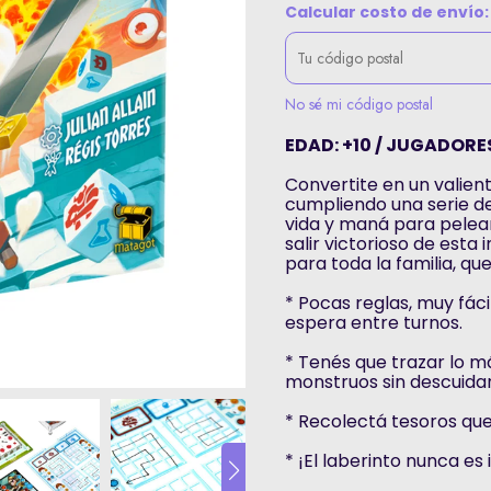
Calcular costo de envío:
No sé mi código postal
EDAD: +10 / JUGADORES
Convertite en un valien
cumpliendo una serie de
vida y maná para pelear
salir victorioso de est
para toda la familia, q
* Pocas reglas, muy fáci
espera entre turnos.
* Tenés que trazar lo m
monstruos sin descuidar
* Recolectá tesoros que
* ¡El laberinto nunca es 