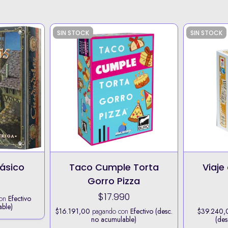
SIN STOCK
SIN STOCK
ásico
Taco Cumple Torta
Viaje
Gorro Pizza
$17.990
con
Efectivo
able)
$16.191,00
pagando con
Efectivo (desc.
$39.240,
no acumulable)
(des