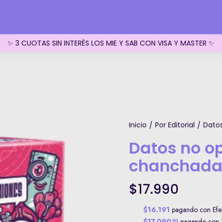
✨ 3 CUOTAS SIN INTERÉS LOS MIE Y SAB CON VISA Y MASTER ✨
Inicio
Por Editorial
Datos
/
/
Datos no op
chanchada
$17.990
$16.191
pagando con Efec
$17.090
pagando con T
50