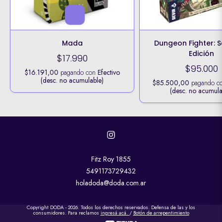
Mada
Dungeon Fighter: 
Edición
$17.990
$95.000
$16.191,00
pagando con
Efectivo
(desc. no acumulable)
$85.500,00
pagando c
(desc. no acumula
Fitz Roy 1855
5491173729432
holadoda@doda.com.ar
Copyright DODA - 2026. Todos los derechos reservados. Defensa de las y los
consumidores. Para reclamos
ingresá acá.
/
Botón de arrepentimiento