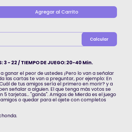
Agregar al Carrito
Calcular
 3 - 22 / TIEMPO DE JUEGO: 20-40 Min.
a ganar el peor de ustedes ¡Pero lo van a señalar
a las cartas te van a preguntar, por ejemplo: En
Cuál de tus amigos sería el primero en morir? y a
ben señalar a alguien. El que tenga más votos se
n 5 tarjetas... "ganás". Amigos de Mierda es el juego
s amigos o quedar para el ojete con completos
achonda.