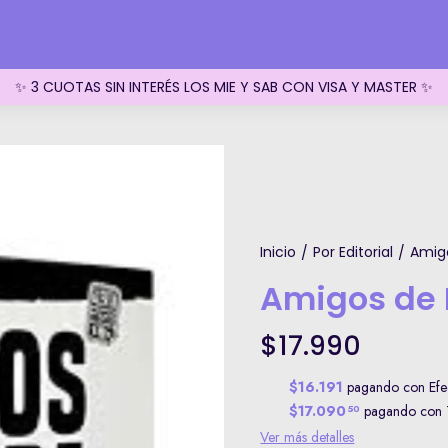
✨ 3 CUOTAS SIN INTERÉS LOS MIE Y SAB CON VISA Y MASTER ✨
Inicio
Por Editorial
Amig
/
/
Amigos de 
$17.990
$16.191
pagando con Efec
$17.090
pagando con T
50
Ver más detalles