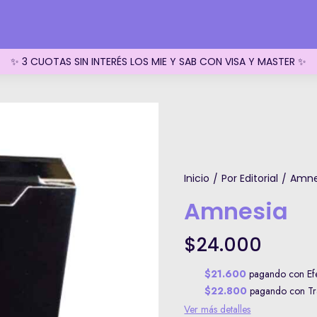
✨ 3 CUOTAS SIN INTERÉS LOS MIE Y SAB CON VISA Y MASTER ✨
Inicio
Por Editorial
Amne
/
/
Amnesia
$24.000
$21.600
pagando con Efe
$22.800
pagando con Tra
Ver más detalles