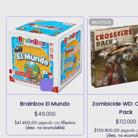
SIN STOCK
Brainbox El Mundo
Zombicide WD: C
Pack
$46.000
$112.000
$41.400,00
pagando con
Efectivo
(desc. no acumulable)
$100.800,00
pagando 
(desc. no acumul