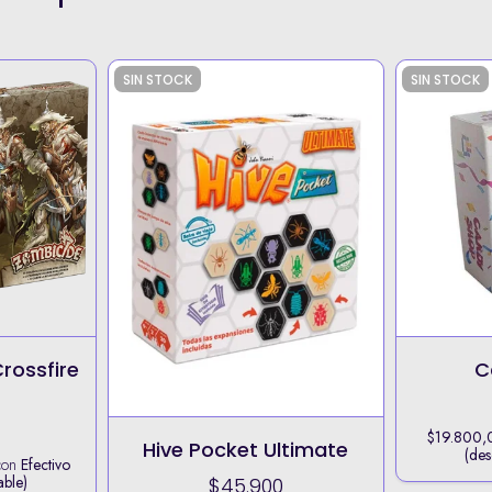
SIN STOCK
SIN STOCK
rossfire
C
$19.800,
Hive Pocket Ultimate
(des
con
Efectivo
able)
$45.900