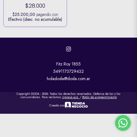
$28.000
$25.200,00
pagando con
Efectivo (desc. no acumulable)
Fitz Roy 1855
5491173729432
holadoda@doda.com.ar
Copyright DODA - 2026. Todos los derechos reservados. Defensa de las y los
consumidores. Para reclamos
ingresá acá.
/
Botón de arrepentimiento
Creado con